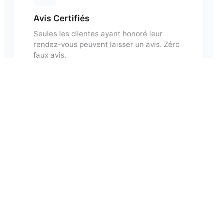
Avis Certifiés
Seules les clientes ayant honoré leur
rendez-vous peuvent laisser un avis. Zéro
faux avis.
Questions fréquentes sur les
prothésistes ongulaires
à
Mouscron
Quel est le prix moyen pour une pose
⌄
d'ongles ?
Combien de temps dure une prestation ?
⌄