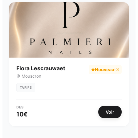
Flora Lescrauwaet
Nouveau
(
0
)
Mouscron
TARIFS
DÈS
Voir
10
€