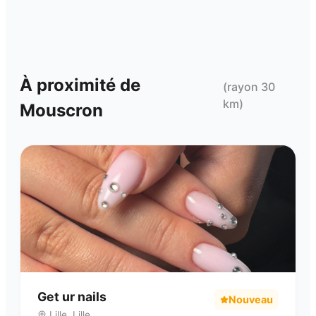
À proximité de
(rayon 30
km)
Mouscron
Get ur nails
Nouveau
Lille
,
Lille