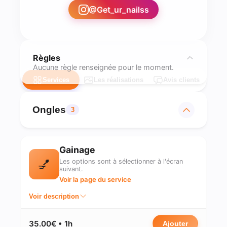
@
Get_ur_nailss
Règles
Aucune règle renseignée pour le moment.
Services
Les réalisations
Avis clients
Ongles
3
Gainage
💅
Les options sont à sélectionner à l'écran
suivant.
Voir la page du service
Voir description
35.00€ • 1h
Ajouter