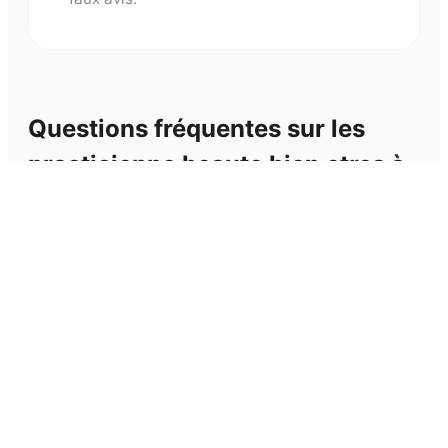
Questions fréquentes sur les
practicienne beaute bien etres
à
Mouscron
Comment trouver un bon Practicienne Beaute
⌄
Bien Etre ?