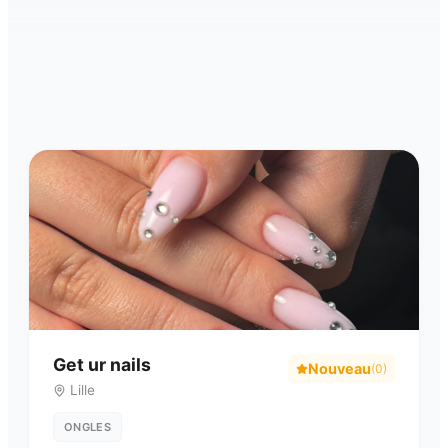
Get ur nails
Nouveau
(
0
)
Lille
ONGLES