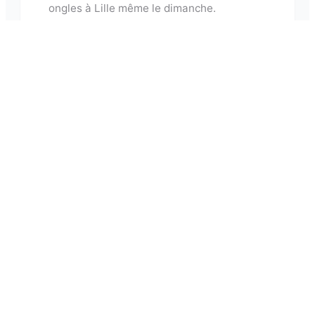
ongles
à
Lille
même le dimanche.
Avis Certifiés
Seules les clientes ayant honoré leur
rendez-vous peuvent laisser un avis. Zéro
faux avis.
Questions fréquentes sur les
prothésistes ongulaires
à
Lille
Quel est le prix moyen pour une pose
⌄
d'ongles ?