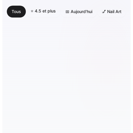
⭐ 4.5 et plus
Tous
📅 Aujourd'hui
💅 Nail Art