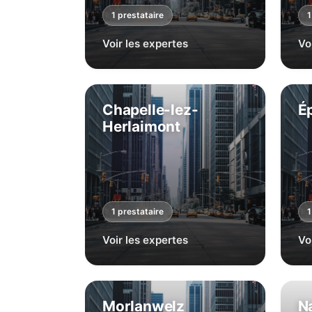
1
prestataire
1
Voir les expertes
Vo
Chapelle-lez-
É
Herlaimont
1
prestataire
1
Voir les expertes
Vo
Morlanwelz
N