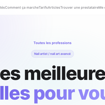
tés
Comment ça marche
Tarifs
Articles
Trouver une prestataire
Me 
Toutes les professions
Nail artist / nail art avancé
es meilleur
illes pour vo