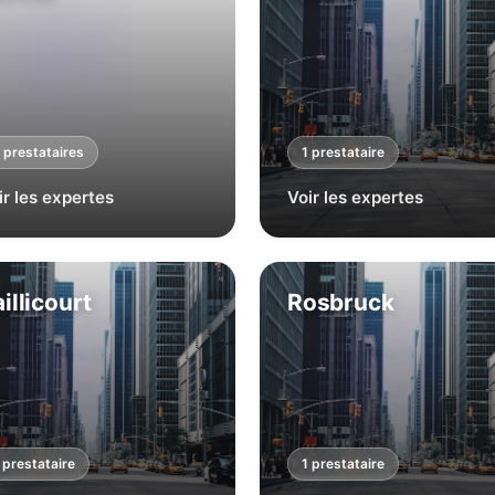
prestataire
s
1
prestataire
ir les expertes
Voir les expertes
illicourt
Rosbruck
prestataire
1
prestataire