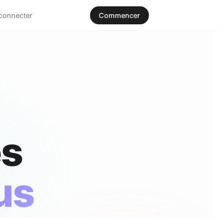
connecter
Commencer
es
us