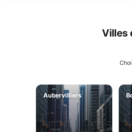
Villes
Choi
Aubervilliers
B