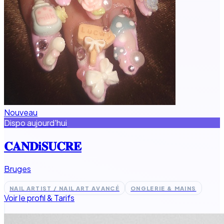
Nouveau
Dispo aujourd'hui
𝐂𝐀𝐍𝐃𝐢𝐒𝐔𝐂𝐑𝐄
Bruges
NAIL ARTIST / NAIL ART AVANCÉ
ONGLERIE & MAINS
Voir le profil & Tarifs