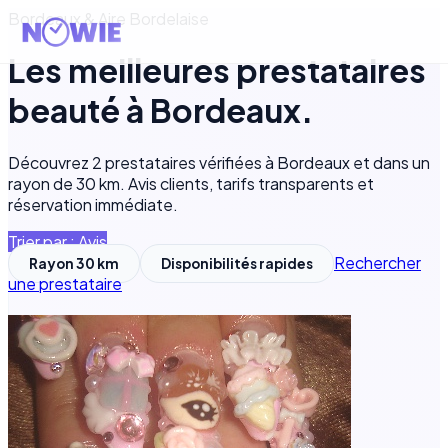
Bordeaux & Aire Bordelaise
Les meilleures
prestataires
beauté
à
Bordeaux
.
Découvrez
2
prestataires vérifiées à
Bordeaux
et dans un
rayon de
30
km. Avis clients, tarifs transparents et
réservation immédiate.
Trier par : Avis
Rechercher
Rayon
30
km
Disponibilités rapides
une prestataire