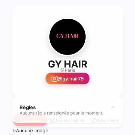
- Coiffure
GY HAIR
Paris
@
gy.hair75
Règles
Aucune règle renseignée pour le moment.
Services
Les réalisations
Avis clients
✨
Aucune image