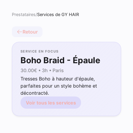
Prestataires
/
Services de GY HAIR
Retour
SERVICE EN FOCUS
Boho Braid - Épaule
30.00
€ •
3h
• Paris
Tresses Boho à hauteur d'épaule,
parfaites pour un style bohème et
décontracté.
Voir tous les services