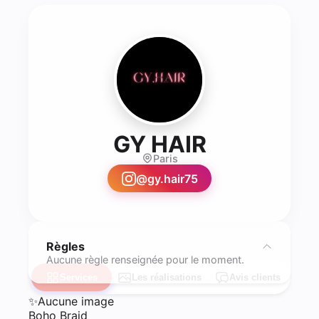
- Coiffure
GY HAIR
Paris
@
gy.hair75
Règles
Aucune règle renseignée pour le moment.
Services
Les réalisations
Avis clients
✨
Aucune image
Boho Braid