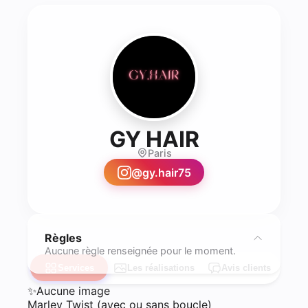
- Coiffure
GY HAIR
Paris
@
gy.hair75
Règles
Aucune règle renseignée pour le moment.
Services
Les réalisations
Avis clients
✨
Aucune image
Marley Twist (avec ou sans boucle)