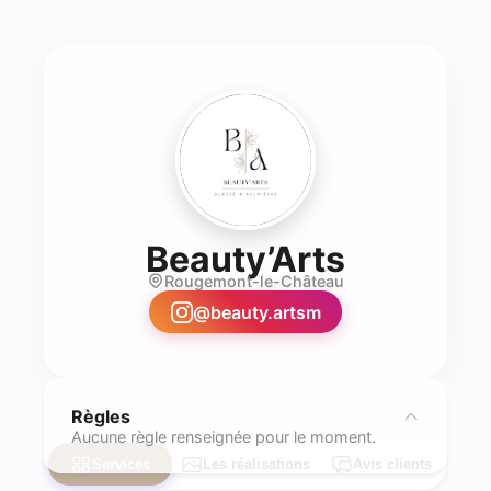
- Prothé
Beauty’Arts
Rougemont-le-Château
@
beauty.artsm
Règles
Aucune règle renseignée pour le moment.
Services
Les réalisations
Avis clients