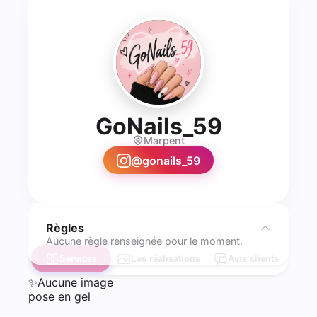
- Prothé
GoNails_59
Marpent
@
gonails_59
Règles
Aucune règle renseignée pour le moment.
Services
Les réalisations
Avis clients
✨
Aucune image
pose en gel