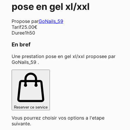
pose en gel xl/xxl
Propose par
GoNails_59
Tarif
25.00
€
Duree
1h50
En bref
Une prestation pose en gel xl/xxl proposee par
GoNails_59 .
Reserver ce service
Vous pourrez choisir vos options a l'etape
suivante.