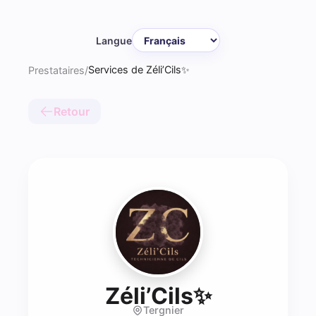
Langue
Services de Zéli’Cils✨
Prestataires
/
Retour
- Lash te
Zéli’Cils✨
Tergnier