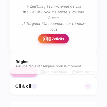
✨ Zéli’Cils | Technicienne de cils

👁️ Cil à Cil • Volume Mixte • Volume 
Russe

📍 Tergnier / Uniquement sur rendez-
vous
@
Zelicils
Règles
Aucune règle renseignée pour le moment.
Services
Les réalisations
Avis clients
Cil à cil
2
Pose complète
Les options sont à sélectionner à l'écran