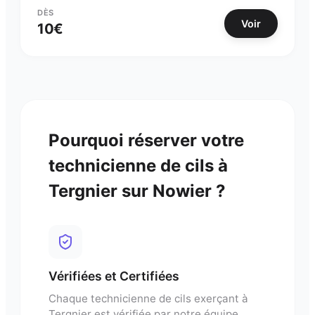
DÈS
Voir
10
€
Pourquoi réserver votre
technicienne de cils
à
Tergnier
sur Nowier ?
Vérifiées et Certifiées
Chaque
technicienne de cils
exerçant à
Tergnier
est vérifiée par notre équipe.