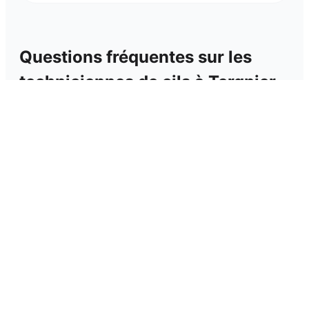
Questions fréquentes sur les
techniciennes de cils
à
Tergnier
Quelle différence entre cil à cil et volume
⌄
russe ?
Est-ce que ça abîme les cils naturels ?
⌄