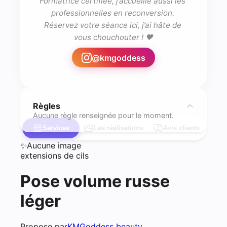
Formatrice certifiée, j’accueille aussi les 
professionnelles en reconversion. 
Réservez votre séance ici, j’ai hâte de 
vous chouchouter ! 🖤
@
kmgoddess
Règles
Aucune règle renseignée pour le moment.
Services
Les réalisations
Avis clients
✨
Aucune image
extensions de cils
Pose volume russe
léger
Propose par
KMGoddess beauty