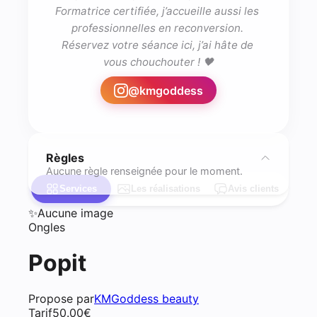
Formatrice certifiée, j’accueille aussi les 
professionnelles en reconversion. 
Réservez votre séance ici, j’ai hâte de 
vous chouchouter ! 🖤
@
kmgoddess
Règles
Aucune règle renseignée pour le moment.
Services
Les réalisations
Avis clients
✨
Aucune image
Ongles
Popit
Propose par
KMGoddess beauty
Tarif
50.00
€