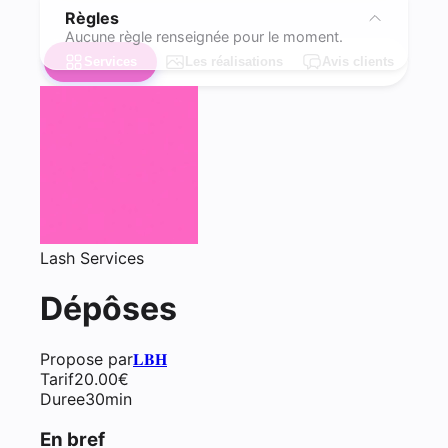
Règles
Aucune règle renseignée pour le moment.
Services
Les réalisations
Avis clients
Lash Services
Dépôses
Propose par
𝐋𝐁𝐇
Tarif
20.00
€
Duree
30min
En bref