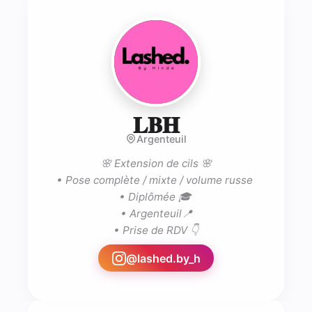
- Lash tech 
𝐋𝐁𝐇
Argenteuil
🌸 Extension de cils 🌸

• Pose complète / mixte / volume russe 

• Diplômée 🎓 

• Argenteuil📍

• Prise de RDV 👇
@
lashed.by_h