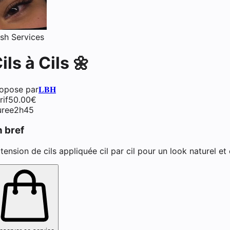
sh Services
extensions de cils) à Argente
ils à Cils 🌼
opose par
𝐋𝐁𝐇
rif
50.00
€
ree
2h45
n bref
tension de cils appliquée cil par cil pour un look naturel et 