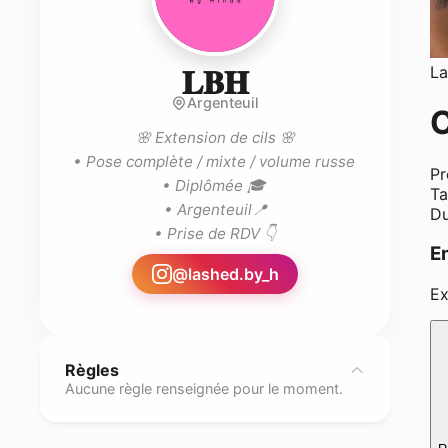
La
- Lash tech (
𝐋𝐁𝐇
Argenteuil
C
🌸 Extension de cils 🌸

• Pose complète / mixte / volume russe 

Pr
• Diplômée 🎓 

Ta
• Argenteuil📍

Du
• Prise de RDV 👇
E
@
lashed.by_h
Ex
Règles
Aucune règle renseignée pour le moment.