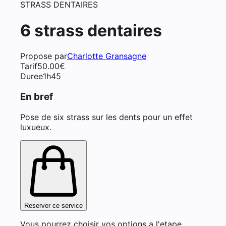
STRASS DENTAIRES
6 strass dentaires
Propose par
Charlotte Gransagne
Tarif
50.00
€
Duree
1h45
En bref
Pose de six strass sur les dents pour un effet
luxueux.
Reserver ce service
Vous pourrez choisir vos options a l'etape