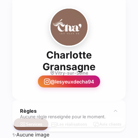
Charlotte
- Lash te
Gransagne
Vitry-sur-Seine
@
lesyeuxdecha94
Règles
Aucune règle renseignée pour le moment.
Services
Les réalisations
Avis clients
✨
Aucune image