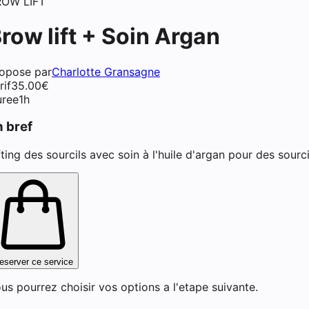
ROW LIFT
row lift + Soin Argan
opose par
Charlotte Gransagne
rif
35.00
€
ch (extensions de cils) à Vit
ree
1h
n bref
fting des sourcils avec soin à l'huile d'argan pour des sourcil
eserver ce service
us pourrez choisir vos options a l'etape suivante.