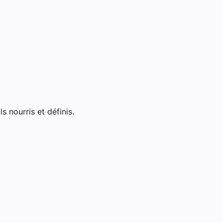
ry-sur-Seine
s nourris et définis.