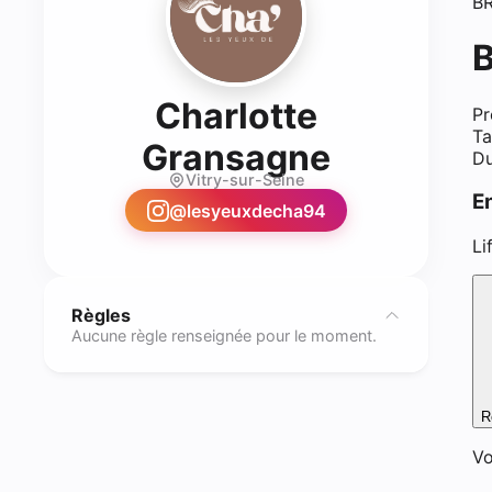
B
B
Charlotte
Pr
Ta
- Lash te
Gransagne
Du
Vitry-sur-Seine
E
@
lesyeuxdecha94
Li
Règles
Aucune règle renseignée pour le moment.
R
Vo