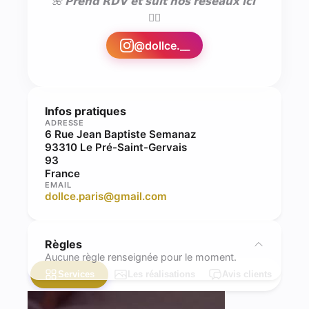
🌺 𝗣𝗿𝗲𝗻𝗱 𝗥𝗗𝗩 𝗲𝘁 𝘀𝘂𝗶𝘁 𝗻𝗼𝘀 𝗿𝗲𝘀𝗲𝗮𝘂𝘅 𝗶𝗰𝗶 
👇🏼
@
dollce.__
Infos pratiques
ADRESSE
6 Rue Jean Baptiste Semanaz
93310 Le Pré-Saint-Gervais
93
France
EMAIL
dollce.paris@gmail.com
Règles
Aucune règle renseignée pour le moment.
Services
Les réalisations
Avis clients