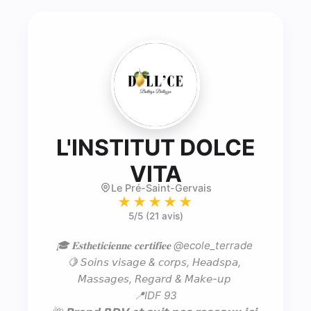
L'INSTITUT DOLCE
- Esthéticie
VITA
Le Pré-Saint-Gervais
★★★★★
5
/5 (
21 avis
)
🎓 𝐄𝐬𝐭𝐡𝐞𝐭𝐢𝐜𝐢𝐞𝐧𝐧𝐞 𝐜𝐞𝐫𝐭𝐢𝐟𝐢𝐞𝐞 @ecole_terrade 

🍋 𝘚𝘰𝘪𝘯𝘴 𝘷𝘪𝘴𝘢𝘨𝘦 & 𝘤𝘰𝘳𝘱𝘴, 𝘏𝘦𝘢𝘥𝘴𝘱𝘢, 
𝘔𝘢𝘴𝘴𝘢𝘨𝘦𝘴, 𝘙𝘦𝘨𝘢𝘳𝘥 & 𝘔𝘢𝘬𝘦-𝘶𝘱 

📍IDF 93
