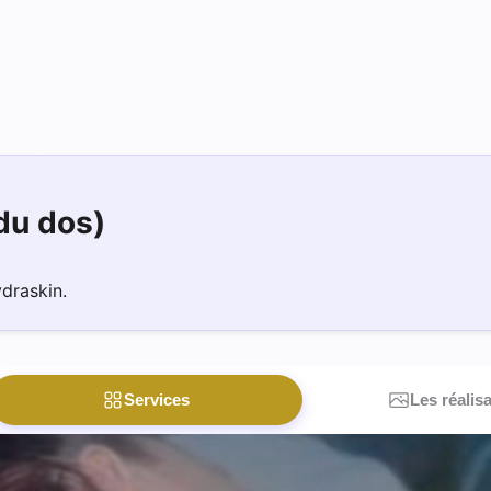
du dos)
draskin.
Services
Les réalis