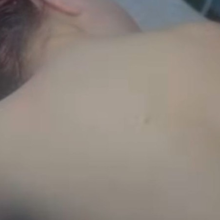
icien(ne) (soins visage) à Le