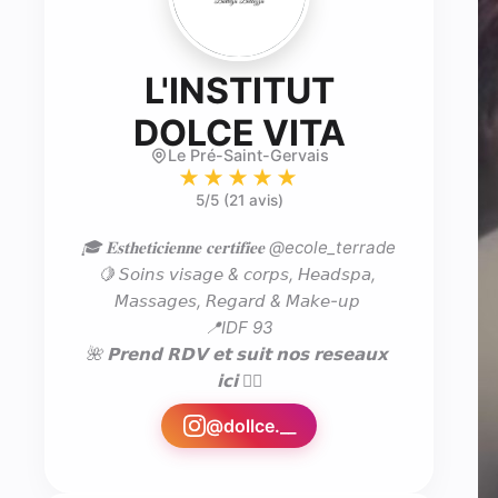
L'INSTITUT
- Esthét
DOLCE VITA
Le Pré-Saint-Gervais
★★★★★
5
/5 (
21 avis
)
🎓 𝐄𝐬𝐭𝐡𝐞𝐭𝐢𝐜𝐢𝐞𝐧𝐧𝐞 𝐜𝐞𝐫𝐭𝐢𝐟𝐢𝐞𝐞 @ecole_terrade 

🍋 𝘚𝘰𝘪𝘯𝘴 𝘷𝘪𝘴𝘢𝘨𝘦 & 𝘤𝘰𝘳𝘱𝘴, 𝘏𝘦𝘢𝘥𝘴𝘱𝘢, 
𝘔𝘢𝘴𝘴𝘢𝘨𝘦𝘴, 𝘙𝘦𝘨𝘢𝘳𝘥 & 𝘔𝘢𝘬𝘦-𝘶𝘱 

📍IDF 93

🌺 𝗣𝗿𝗲𝗻𝗱 𝗥𝗗𝗩 𝗲𝘁 𝘀𝘂𝗶𝘁 𝗻𝗼𝘀 𝗿𝗲𝘀𝗲𝗮𝘂𝘅 
𝗶𝗰𝗶 👇🏼
@
dollce.__