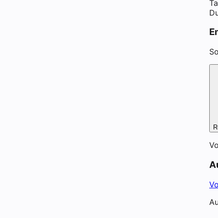
Ta
Du
E
So
R
Vo
A
Vo
Au