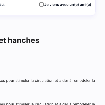
au.
Je viens avec un(e) ami(e)
s Ulis
 et hanches
es pour stimuler la circulation et aider à remodeler la
es pour stimuler la circulation et aider à remodeler la