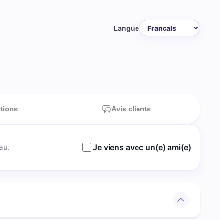
Langue
ations
Avis clients
au.
Je viens avec un(e) ami(e)
age à Noisy-le-Sec