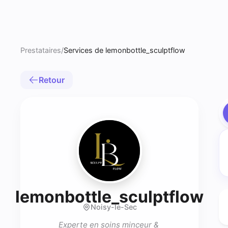
Prestataires
/
Services de lemonbottle_sculptflow
Retour
- S
lemonbottle_sculptflow
Noisy-le-Sec
Experte en soins minceur & 