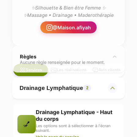
✨Silhouette & Bien être Femme ✨

✨Massage • Drainage • Maderothérapie
@
Maison.afiyah
Règles
Aucune règle renseignée pour le moment.
Services
Les réalisations
Avis clients
Drainage Lymphatique
2
Drainage Lymphatique - Haut
du corps
💅
Les options sont à sélectionner à l'écran
suivant.
Voir la page du service