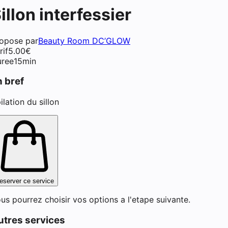
illon interfessier
opose par
Beauty Room DC’GLOW
rif
5.00
€
ment de cils (lash lift) à Tal
ree
15min
n bref
ilation du sillon
eserver ce service
us pourrez choisir vos options a l'etape suivante.
utres services