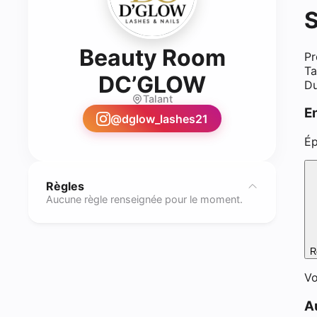
S
Beauty Room
Pr
Ta
- Rehausse
DC’GLOW
Du
Talant
E
@
dglow_lashes21
Ép
Règles
Aucune règle renseignée pour le moment.
R
Vo
A