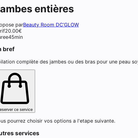
ambes entières
opose par
Beauty Room DC’GLOW
rif
20.00
€
ment de cils (lash lift) à Tal
ree
45min
n bref
ilation complète des jambes ou des bras pour une peau so
eserver ce service
us pourrez choisir vos options a l'etape suivante.
utres services