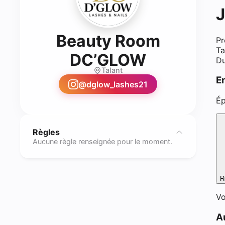
J
Beauty Room
Pr
Ta
- Rehausse
DC’GLOW
Du
Talant
E
@
dglow_lashes21
Ép
Règles
Aucune règle renseignée pour le moment.
R
Vo
A