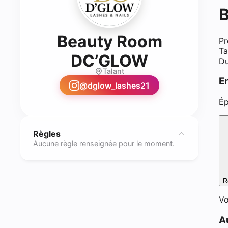
Beauty Room
Pr
Ta
- Rehausse
DC’GLOW
Du
Talant
E
@
dglow_lashes21
Ép
Règles
Aucune règle renseignée pour le moment.
R
Vo
A