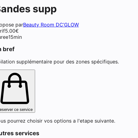
Bandes supp
opose par
Beauty Room DC’GLOW
rif
5.00
€
ment de cils (lash lift) à Tal
ree
15min
n bref
ilation supplémentaire pour des zones spécifiques.
eserver ce service
us pourrez choisir vos options a l'etape suivante.
utres services