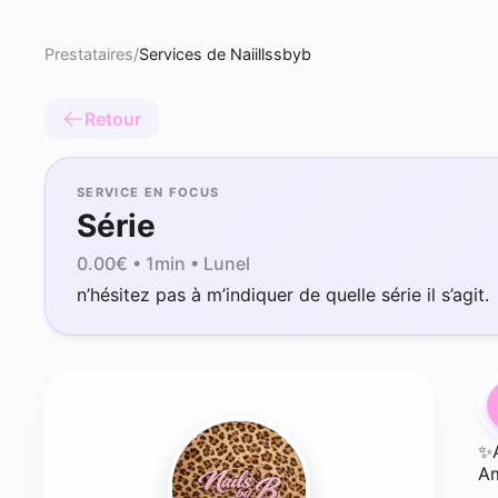
Prestataires
/
Services de Naiillssbyb
Retour
SERVICE EN FOCUS
Série
0.00
€ •
1min
• Lunel
n’hésitez pas à m’indiquer de quelle série il s’agit.
✨
A