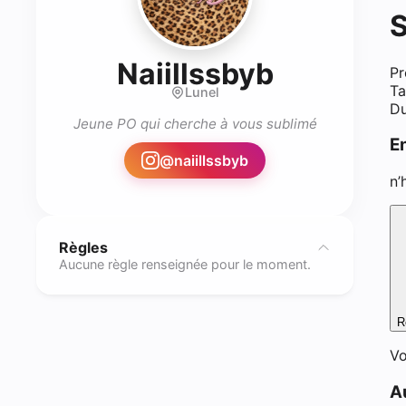
S
- Prothés
Naiillssbyb
Pr
Ta
Lunel
Du
Jeune PO qui cherche à vous sublimé
E
@
naiillssbyb
n’
Règles
Aucune règle renseignée pour le moment.
R
Vo
A