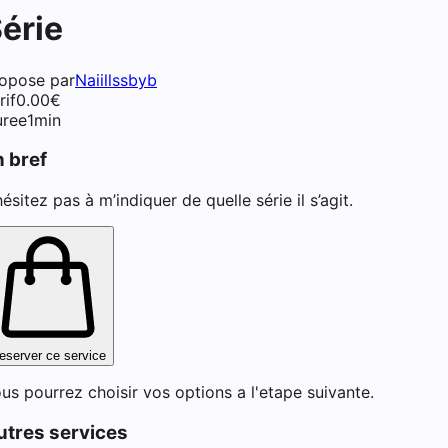
érie
iste ongulaire à Lunel
opose par
Naiillssbyb
rif
0.00
€
ree
1min
n bref
hésitez pas à m’indiquer de quelle série il s’agit.
eserver ce service
us pourrez choisir vos options a l'etape suivante.
utres services