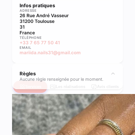
Infos pratiques
ADRESSE
26 Rue André Vasseur
31200 Toulouse
31
France
TÉLÉPHONE
+33 7 65 77 50 41
EMAIL
mariida.nails31@gmail.com
Règles
Aucune règle renseignée pour le moment.
Services
Les réalisations
Avis clients