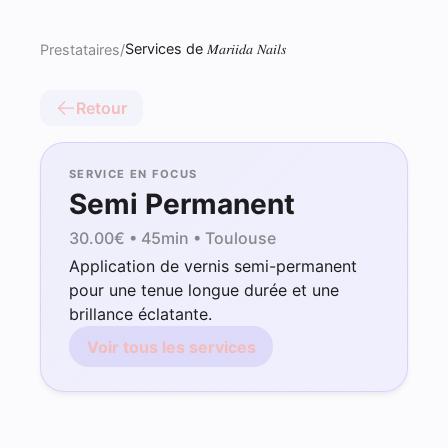
Services de 𝑀𝑎𝑟𝑖𝑖𝑑𝑎 𝑁𝑎𝑖𝑙𝑠
Prestataires
/
Retour
SERVICE EN FOCUS
Semi Permanent
30.00
€ •
45min
• Toulouse
Application de vernis semi-permanent
pour une tenue longue durée et une
brillance éclatante.
Voir tous les services