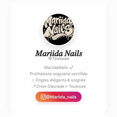
- Prothé
𝑀𝑎𝑟𝑖𝑖𝑑𝑎 𝑁𝑎𝑖𝑙𝑠
Toulouse
MariidaNails 💅

Prothésiste ongulaire certifiée

✨ Ongles élégants & soignés

📍 Croix-Daurade • Toulouse
@
Mariida_nails