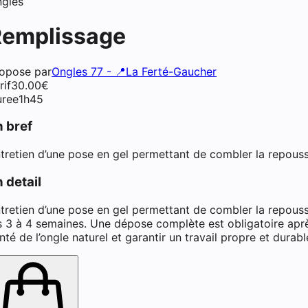
gles
Remplissage
opose par
Ongles 77 - 📍La Ferté-Gaucher
rif
30.00
€
ésiste ongulaire à La Ferté-
ree
1h45
n bref
tretien d’une pose en gel permettant de combler la repousse e
 detail
tretien d’une pose en gel permettant de combler la repousse e
s 3 à 4 semaines. Une dépose complète est obligatoire aprè
nté de l’ongle naturel et garantir un travail propre et durabl