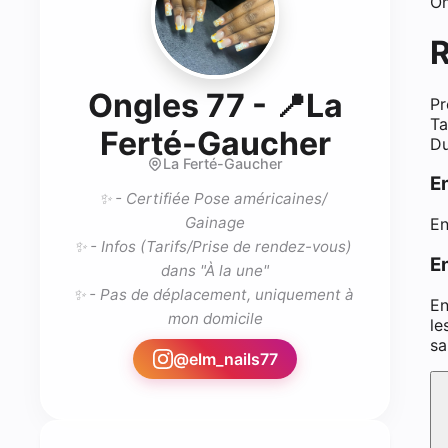
On
Ongles 77 - 📍La
Pr
Ta
- Proth
Ferté-Gaucher
Du
La Ferté-Gaucher
E
✨ - Certifiée Pose américaines/ 
Gainage

En
✨ - Infos (Tarifs/Prise de rendez-vous) 
En
dans "À la une"

✨ - Pas de déplacement, uniquement à 
En
mon domicile
le
sa
@
elm_nails77