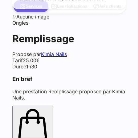
Services
Les réalisations
Avis clients
✨
Aucune image
Ongles
Remplissage
Propose par
Kimia Nails
Tarif
25.00
€
Duree
1h30
En bref
Une prestation Remplissage proposee par Kimia
Nails.