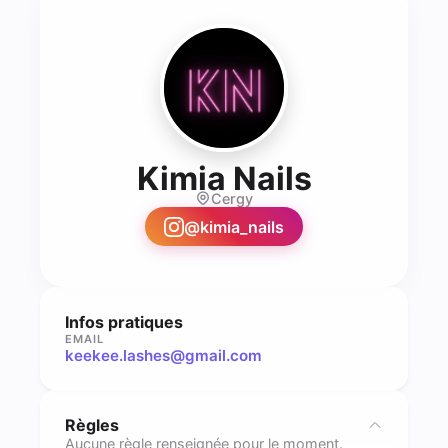
- Prothé
Kimia Nails
Cergy
@
kimia_nails
Infos pratiques
EMAIL
keekee.lashes@gmail.com
Règles
Aucune règle renseignée pour le moment.