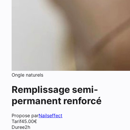
Ongle naturels
Remplissage semi-
permanent renforcé
Propose par
Nailseffect
Tarif
45.00
€
Duree
2h