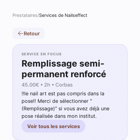
Prestataires
/
Services de Nailseffect
Retour
SERVICE EN FOCUS
Remplissage semi-
permanent renforcé
45.00
€ •
2h
• Corbas
‼️le nail art est pas compris dans la
pose‼️ Merci de sélectionner "
(Remplissage)" si vous avez déjà une
pose réalisée dans mon institut.
Voir tous les services