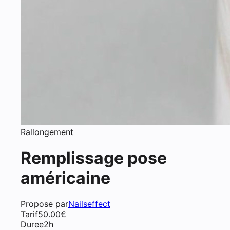
Rallongement
Remplissage pose
américaine
Propose par
Nailseffect
Tarif
50.00
€
Duree
2h