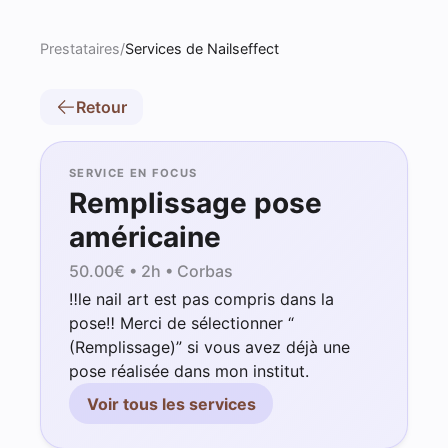
Prestataires
/
Services de Nailseffect
Retour
SERVICE EN FOCUS
Remplissage pose
américaine
50.00
€ •
2h
• Corbas
‼️le nail art est pas compris dans la
pose‼️ Merci de sélectionner “
(Remplissage)” si vous avez déjà une
pose réalisée dans mon institut.
Voir tous les services