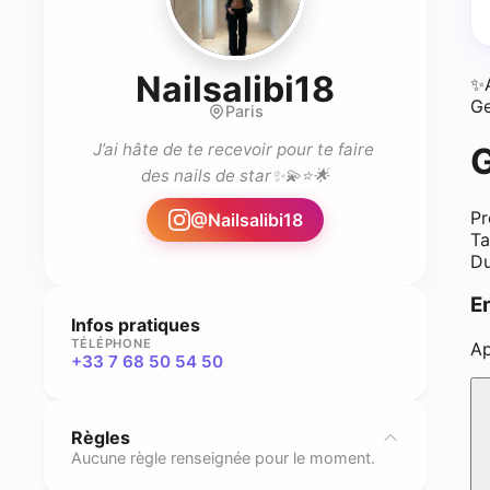
- Prothés
Nailsalibi18
✨
Ge
Paris
J’ai hâte de te recevoir pour te faire 
G
des nails de star✨💫⭐️🌟
Pr
@
Nailsalibi18
Ta
Du
E
Infos pratiques
TÉLÉPHONE
Ap
+33 7 68 50 54 50
Règles
Aucune règle renseignée pour le moment.