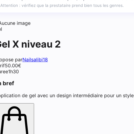
Attention : vérifiez que la prestataire prend bien tous les genres.
iste ongulaire à Paris
Aucune image
l
el X niveau 2
opose par
Nailsalibi18
rif
50.00
€
ree
1h30
n bref
plication de gel avec un design intermédiaire pour un style