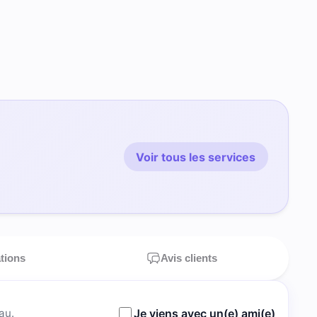
Voir tous les services
ations
Avis clients
au.
Je viens avec un(e) ami(e)