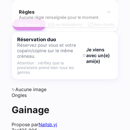
Règles
Aucune règle renseignée pour le moment.
Services
Les réalisations
Avis clients
Réservation duo
Réservez pour vous et votre
Je viens
copain/copine sur le même
avec un(e)
créneau.
ami(e)
Attention : vérifiez que la
prestataire prend bien tous les
genres.
✨
Aucune image
Ongles
Gainage
Propose par
Nailsb.yj