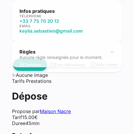
Infos pratiques
TÉLÉPHONE
+33 7 75 70 20 12
EMAIL
keylia.sebastien@gmail.com
Règles
Aucune règle renseignée pour le moment.
Services
Les réalisations
Avis clients
✨
Aucune image
Tarifs Prestations
Dépose
Propose par
Maison Nacre
Tarif
15.00
€
Duree
45min