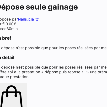
épose seule gainage
iste ongulaire à Toulouse
opose par
Nails.icia 🧚
rif
10.00
€
ree
30min
n bref
 dépose n’est possible que pour les poses réalisées par me
 detail
 dépose n’est possible que pour les poses réalisées par mes
fère-toi à la prestation « dépose puis repose ». ✨ une prép
aque prestation.