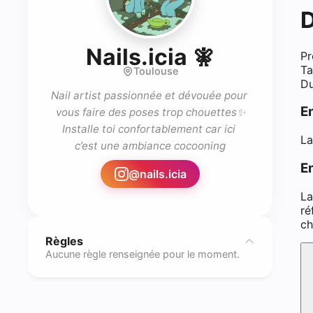
D
- Prothés
Nails.icia 🧚
Pr
Ta
Toulouse
Du
Nail artist passionnée et dévouée pour 
E
vous faire des poses trop chouettes✨

Installe toi confortablement car ici 
La
c’est une ambiance cocooning
En
@
nails.icia
La
ré
ch
Règles
Aucune règle renseignée pour le moment.