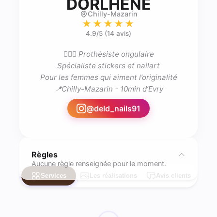
- Prothé
DORLHENE
Chilly-Mazarin
★★★★★
4.9
/5 (
14 avis
)
🙎🏻‍♀️ Prothésiste ongulaire

Spécialiste stickers et nailart

Pour les femmes qui aiment l’originalité

@
deld_nails91
Règles
Aucune règle renseignée pour le moment.
Services
Les réalisations
Avis clients