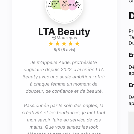
On
D
- Prothés
LTA Beauty
Pr
Ta
Maurepas
Du
★★★★★
5
/5 (
5 avis
)
E
Je m'appelle Aude, prothésiste 
Dé
ongulaire depuis 2022. J'ai créée LTA 
ap
Beauty avec une seule ambition : offrir 
à chaque femme un moment de 
En
douceur, de confiance et de beauté.

Dé
ap
Passionnée par le soin des ongles, la 
créativité et les tendances, je met tout 
mon savoir-faire au service de vos 
mains. Que vous aimiez les look 