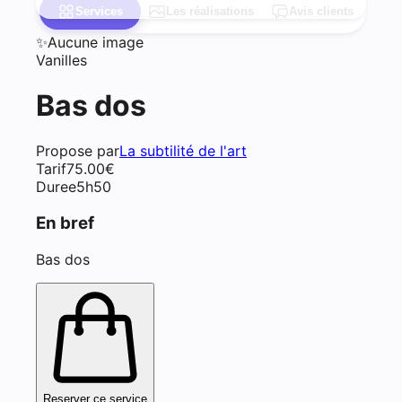
Services
Les réalisations
Avis clients
✨
Aucune image
Vanilles
Bas dos
Propose par
La subtilité de l'art
Tarif
75.00
€
Duree
5h50
En bref
Bas dos
Reserver ce service