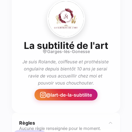
- Pro
La subtilité de l'art
Garges-lès-Gonesse
Je suis Rolande, coiffeuse et prothésiste 
ongulaire depuis bientôt 10 ans je serai 
ravie de vous accueillir chez moi et 
pouvoir vous chouchouter.
@
lart-de-la-subtilite
Règles
Aucune règle renseignée pour le moment.