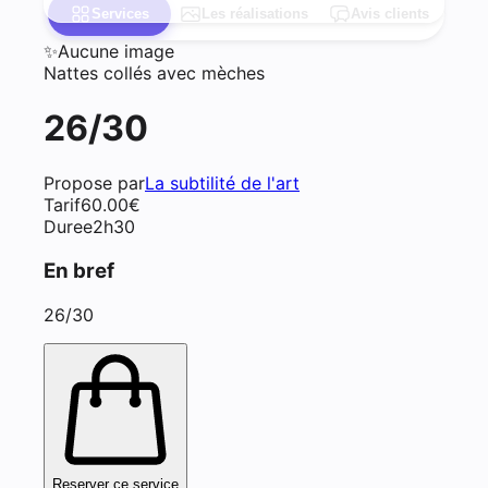
Services
Les réalisations
Avis clients
✨
Aucune image
Nattes collés avec mèches
26/30
Propose par
La subtilité de l'art
Tarif
60.00
€
Duree
2h30
En bref
26/30
Reserver ce service