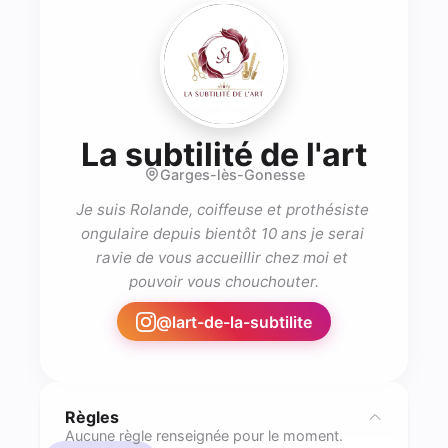
- Pro
La subtilité de l'art
Garges-lès-Gonesse
Je suis Rolande, coiffeuse et prothésiste 
ongulaire depuis bientôt 10 ans je serai 
ravie de vous accueillir chez moi et 
pouvoir vous chouchouter.
@
lart-de-la-subtilite
Règles
Aucune règle renseignée pour le moment.