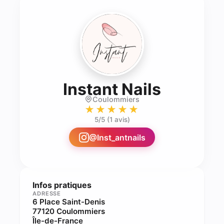
- Proth
Instant Nails
Coulommiers
★★★★★
5
/5 (
1 avis
)
@
Inst_antnails
Infos pratiques
ADRESSE
6 Place Saint-Denis
77120 Coulommiers
Île-de-France