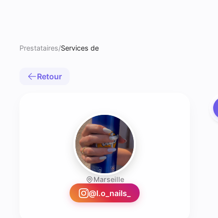
Prestataires
/
Services de
Retour
Marseille
- Prothésiste o
@
l.o_nails_