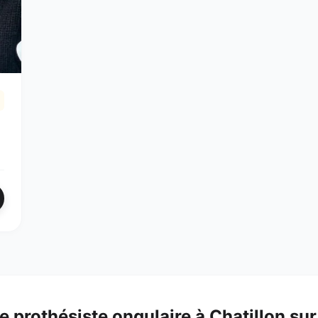
re
prothésiste ongulaire
à
Chatillon
sur