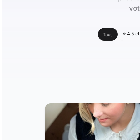
vot
⭐ 4.5 et
Tous