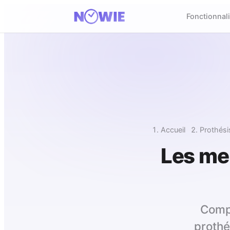
Fonctionnali
Accueil
Prothési
Les me
Compa
prothé