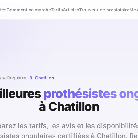
tés
Comment ça marche
Tarifs
Articles
Trouver une prestataire
Me 
ste Ongulaire
Chatillon
illeures
prothésistes on
à
Chatillon
rez les tarifs, les avis et les disponibilité
sistes ongulaires certifiées à Chatillon. R