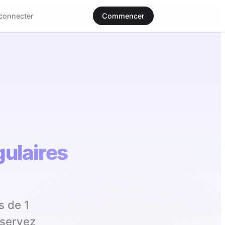
connecter
Commencer
gulaires
s de 1
éservez