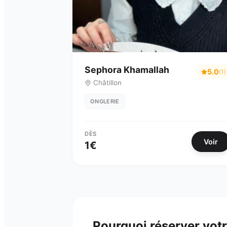
Sephora Khamallah
5.0
(
1
)
Châtillon
ONGLERIE
DÈS
Voir
1
€
Pourquoi réserver vot