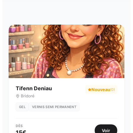
Tifenn Deniau
Nouveau
(
0
)
Bridoré
GEL
VERNIS SEMI PERMANENT
DÈS
Voir
15
€