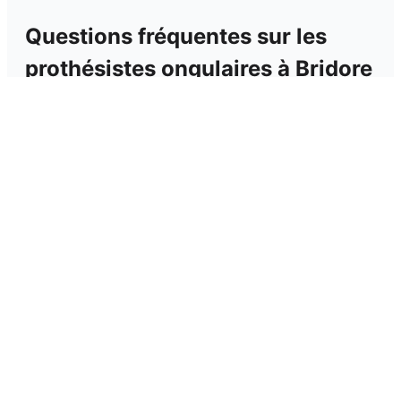
Questions fréquentes sur les
prothésistes ongulaires
à
Bridore
Quel est le prix moyen pour une pose
⌄
d'ongles ?
Combien de temps dure une prestation ?
⌄
© 2025 Nowie. La plateforme des indépendants de la