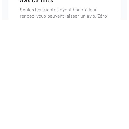
Avis Certifiés
Seules les clientes ayant honoré leur
rendez-vous peuvent laisser un avis. Zéro
faux avis.
Questions fréquentes sur les
prothésistes ongulaires
à
Billom
Quel est le prix moyen pour une pose
⌄
d'ongles ?
Combien de temps dure une prestation ?
⌄