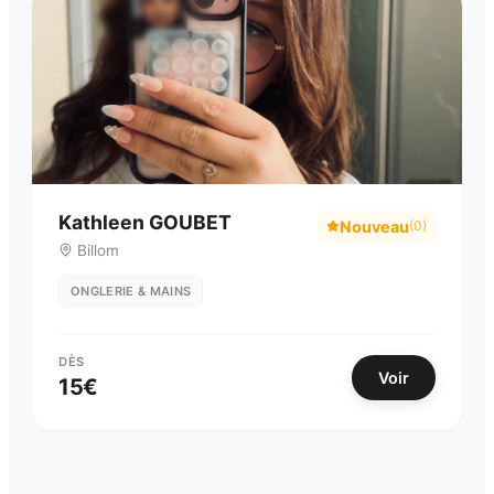
Kathleen GOUBET
Nouveau
(
0
)
Billom
ONGLERIE & MAINS
DÈS
Voir
15
€