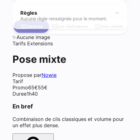
Règles
Aucune règle renseignée pour le moment.
Services
Les réalisations
Avis clients
✨
Aucune image
Tarifs Extensions
Pose mixte
Propose par
Nowie
Tarif
Promo
65
€
55
€
Duree
1h40
En bref
Combinaison de cils classiques et volume pour
un effet plus dense.