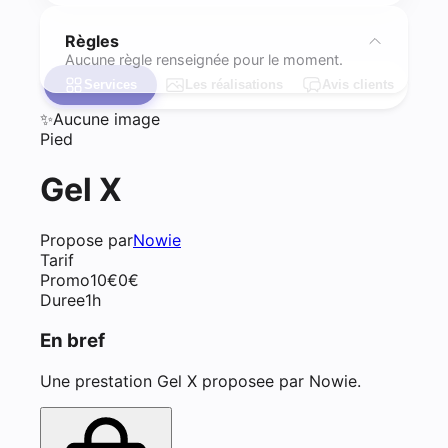
Règles
Aucune règle renseignée pour le moment.
Services
Les réalisations
Avis clients
✨
Aucune image
Pied
Gel X
Propose par
Nowie
Tarif
Promo
10
€
0
€
Duree
1h
En bref
Une prestation Gel X proposee par Nowie.