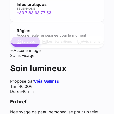
Infos pratiques
TÉLÉPHONE
+33 7 83 63 77 53
Règles
Aucune règle renseignée pour le moment.
Services
Les réalisations
Avis clients
✨
Aucune image
Soins visage
Soin lumineux
Propose par
Cléa Gallinas
Tarif
40.00
€
Duree
40min
En bref
Nettoyage de peau personnalisé pour un teint