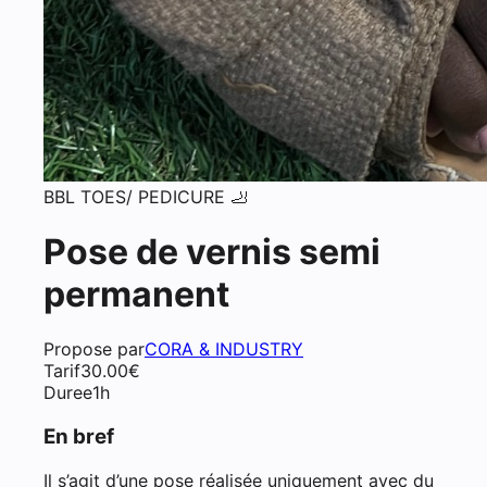
BBL TOES/ PEDICURE 🦶
Pose de vernis semi
permanent
Propose par
CORA & INDUSTRY
Tarif
30.00
€
Duree
1h
En bref
Il s’agit d’une pose réalisée uniquement avec du