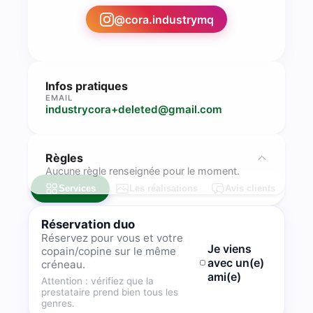
@
cora.industrymq
Infos pratiques
EMAIL
industrycora+deleted@gmail.com
Règles
Aucune règle renseignée pour le moment.
Services
Les réalisations
Avis clients
Réservation duo
Réservez pour vous et votre
Je viens
copain/copine sur le même
avec un(e)
créneau.
ami(e)
Attention : vérifiez que la
prestataire prend bien tous les
genres.