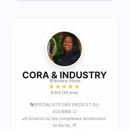
- pra
CORA & INDUSTRY
Rivière-Pilote
★★★★★
4.9
/5 (
24 avis
)
👣SPÉCIALISTE DES PIEDS ET DU 
SOURIRE 🦷

🌿L’endroit où tes complexes deviennent 